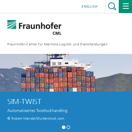
ENGLISH
Fraunhofer-Center für Maritime Logistik und Dienstleistungen
SIM-TWIST
Automatisiertes Twistlockhandling
© Robert Mandel/Shutterstock.com