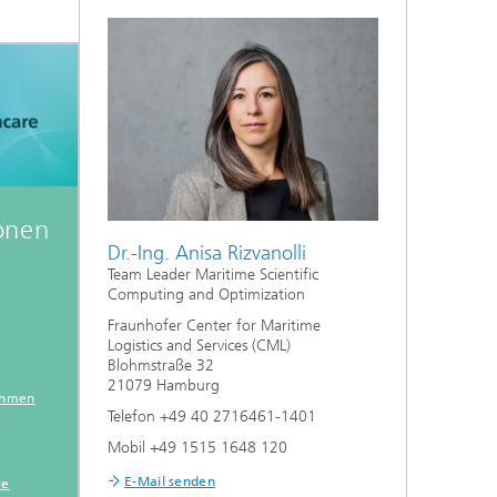
onen
Dr.-Ing. Anisa Rizvanolli
Team Leader Maritime Scientific
Computing and Optimization
Fraunhofer Center for Maritime
Logistics and Services (CML)
Blohmstraße 32
21079 Hamburg
thmen
Telefon +49 40 2716461-1401
Mobil +49 1515 1648 120
E-Mail senden
re