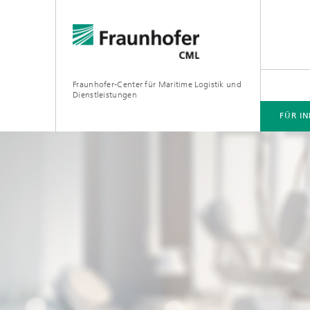
Fraunhofer-Center für Maritime Logistik und
Dienstleistungen
FÜR I
FÜR INDUSTRIEPARTNER
INNOVATIONSFELDER
FORSCHUNGSPROJEKTE
PLATTFORMEN UND LABORE