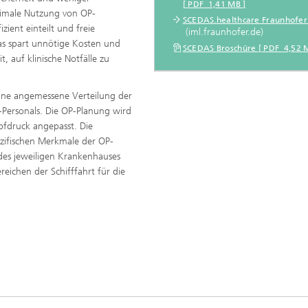
[ PDF 1,41 MB ]
timale Nutzung von OP-
SCEDAS.healthcare Fraunhofer
zient einteilt und freie
(iml.fraunhofer.de)
as spart unnötige Kosten und
SCEDAS Broschüre [ PDF 4,52 
, auf klinische Notfälle zu
ne angemessene Verteilung der
-Personals. Die OP-Planung wird
fdruck angepasst. Die
zifischen Merkmale der OP-
des jeweiligen Krankenhauses
reichen der Schifffahrt für die