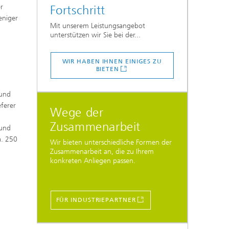
r
Fortschritt
eniger
Mit unserem Leistungsangebot
unterstützen wir Sie bei der...
WIR HABEN IHNEN EINIGES ZU
BIETEN
t
 und
eferer
Wege der
Zusammenarbeit
 und
a. 250
Wir bieten unterschiedliche Formen der
Zusammenarbeit an, die zu Ihrem
konkreten Anliegen passen.
FÜR INDUSTRIEPARTNER