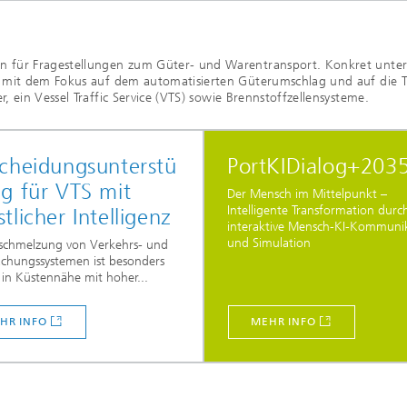
g
 für Fragestellungen zum Güter- und Warentransport. Konkret unters
 mit dem Fokus auf dem automatisierten Güterumschlag und auf die T
 ein Vessel Traffic Service (VTS) sowie Brennstoffzellensysteme.
cheidungsunterstü
PortKIDialog+203
g für VTS mit
Der Mensch im Mittelpunkt –
Intelligente Transformation durc
tlicher Intelligenz
interaktive Mensch-KI-Kommuni
und Simulation
rschmelzung von Verkehrs- und
chungssystemen ist besonders
 in Küstennähe mit hoher...
HR INFO
MEHR INFO