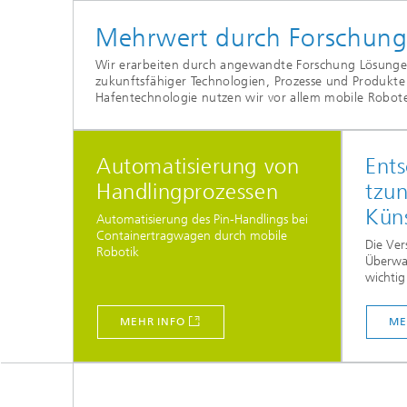
Mehrwert durch Forschun
Wir erarbeiten durch angewandte Forschung Lösungen
zukunftsfähiger Technologien, Prozesse und Produkte
Hafentechnologie nutzen wir vor allem mobile Roboter,
Automatisierung von
Ents
Handlingprozessen
tzun
Küns
Automatisierung des Pin-Handlings bei
Containertragwagen durch mobile
Die Ve
Robotik
Überwa
wichtig
MEHR INFO
ME