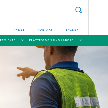
E
PRESSE
KONTAKT
ENGLISH
PROJEKTE
PLATTFORMEN UND LABORE
[X]
[X]
[X]
[X]