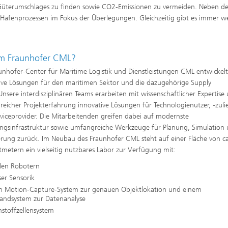
n Güterumschlages zu finden sowie CO2-Emissionen zu vermeiden. Neben de
on Hafenprozessen im Fokus der Überlegungen. Gleichzeitig gibt es immer w
m Fraunhofer CML?
unhofer-Center für Maritime Logistik und Dienstleistungen CML entwickel
ive Lösungen für den maritimen Sektor und die dazugehörige Supply
Unsere interdisziplinären Teams erarbeiten mit wissenschaftlicher Expertise
eicher Projekterfahrung innovative Lösungen für Technologienutzer, -zuli
viceprovider. Die Mitarbeitenden greifen dabei auf modernste
ngsinfrastruktur sowie umfangreiche Werkzeuge für Planung, Simulation
rung zurück. Im Neubau des Fraunhofer CML steht auf einer Fläche von c
metern ein vielseitig nutzbares Labor zur Verfügung mit:
len Robotern
ser Sensorik
m Motion-Capture-System zur genauen Objektlokation und einem
tandsystem zur Datenanalyse
stoffzellensystem