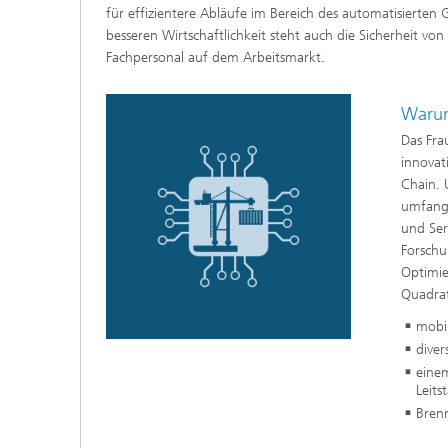
für effizientere Abläufe im Bereich des automatisierte
besseren Wirtschaftlichkeit steht auch die Sicherheit v
Fachpersonal auf dem Arbeitsmarkt.
Waru
Das Fra
innovat
Chain. 
umfangr
und Ser
Forschu
Optimie
Quadrat
mobi
diver
eine
Leits
Brenn