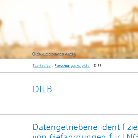
© shutterstock/leolintang
Startseite
Forschungsprojekte
DIEB
DIEB
Datengetriebene Identifizi
von Gefährdungen für LNG