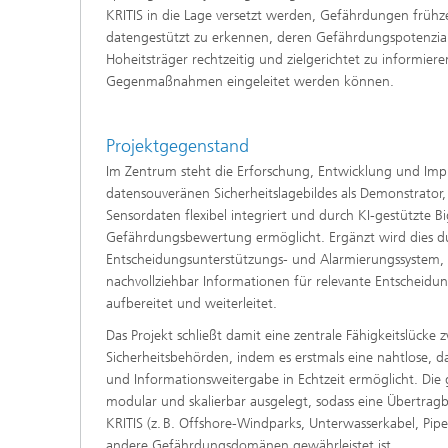
KRITIS in die Lage versetzt werden, Gefährdungen frühze
datengestützt zu erkennen, deren Gefährdungspotenzia
Hoheitsträger rechtzeitig und zielgerichtet zu informiere
Gegenmaßnahmen eingeleitet werden können.
Projektgegenstand
Im Zentrum steht die Erforschung, Entwicklung und Im
datensouveränen Sicherheitslagebildes als Demonstrator,
Sensordaten flexibel integriert und durch KI-gestützte B
Gefährdungsbewertung ermöglicht. Ergänzt wird dies du
Entscheidungsunterstützungs- und Alarmierungssystem, 
nachvollziehbar Informationen für relevante Entscheid
aufbereitet und weiterleitet.
Das Projekt schließt damit eine zentrale Fähigkeitslücke
Sicherheitsbehörden, indem es erstmals eine nahtlose,
und Informationsweitergabe in Echtzeit ermöglicht. Die 
modular und skalierbar ausgelegt, sodass eine Übertragb
KRITIS (z. B. Offshore-Windparks, Unterwasserkabel, Pipel
andere Gefährdungsdomänen gewährleistet ist.