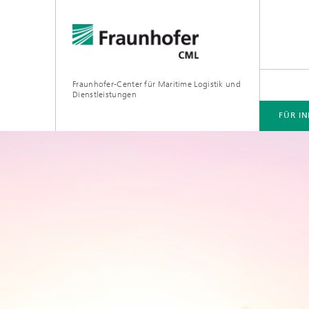
Fraunhofer-Center für Maritime Logistik und
Dienstleistungen
FÜR I
FÜR INDUSTRIEPARTNER
INNOVATIONSFELDER
FORSCHUNGSPROJEKTE
PLATTFORMEN UND LABORE