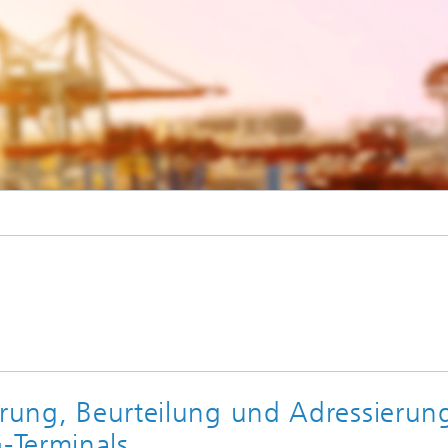
White drone with camera flying above the dock with sunset view background
erung, Beurteilung und Adressierun
-Terminals