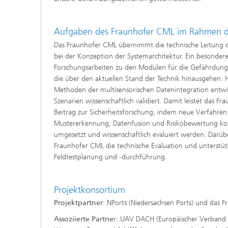
Aufgaben des Fraunhofer CML im Rahmen de
Das Fraunhofer CML übernimmt die technische Leitung de
bei der Konzeption der Systemarchitektur. Ein besonder
Forschungsarbeiten zu den Modulen für die Gefährdungsi
die über den aktuellen Stand der Technik hinausgehen. 
Methoden der multisensorischen Datenintegration entwic
Szenarien wissenschaftlich validiert. Damit leistet das 
Beitrag zur Sicherheitsforschung, indem neue Verfahren
Mustererkennung, Datenfusion und Risikobewertung kon
umgesetzt und wissenschaftlich evaluiert werden. Darüb
Fraunhofer CML die technische Evaluation und unterstütz
Feldtestplanung und -durchführung.
Projektkonsortium
Projektpartner
: NPorts (Niedersachsen Ports) und das 
Assoziierte Partne
r: UAV DACH (Europäischer Verband 