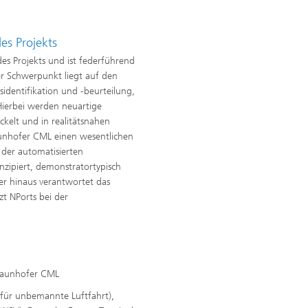
s Projekts
s Projekts und ist federführend
er Schwerpunkt liegt auf den
dentifikation und -beurteilung,
Hierbei werden neuartige
kelt und in realitätsnahen
Fraunhofer CML einen wesentlichen
 der automatisierten
zipiert, demonstratortypisch
er hinaus verantwortet das
t NPorts bei der
Fraunhofer CML
für unbemannte Luftfahrt),