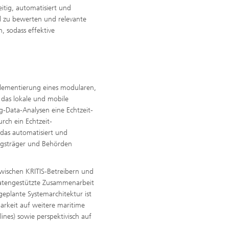
itig, automatisiert und
l zu bewerten und relevante
n, sodass effektive
plementierung eines modularen,
 das lokale und mobile
ig-Data-Analysen eine Echtzeit-
rch ein Echtzeit-
das automatisiert und
ungsträger und Behörden
 zwischen KRITIS-Betreibern und
 datengestützte Zusammenarbeit
geplante Systemarchitektur ist
arkeit auf weitere maritime
ines) sowie perspektivisch auf