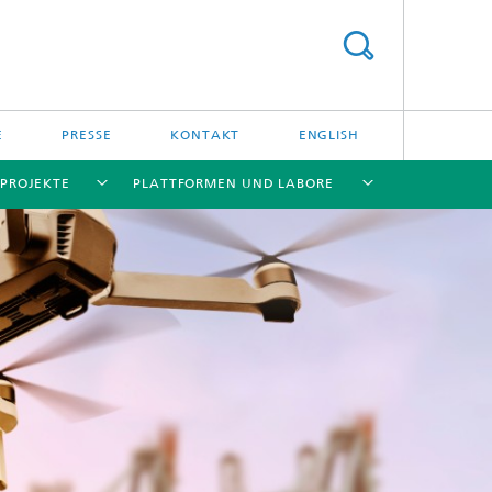
E
PRESSE
KONTAKT
ENGLISH
PROJEKTE
PLATTFORMEN UND LABORE
[X]
[X]
[X]
[X]